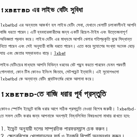
1xbetbd এর লাইভ বেটিং সুবিধা
1xbetbd এর অন্যতম আকর্ষণ হল লাইভ বেটিং সেবা, যেখানে খেলাটি চলাকালীনই আপনি
বাজি ধরতে পারেন। এটি ব্যবহারকারীদের জন্য একটি রিয়েল-টাইম এবং উত্তেজনাপূর্ণ
অভিজ্ঞতা প্রদান করে। লাইভ বেটিং এর মাধ্যমে আপনি খেলার গতিপ্রকৃতি বুঝে সিদ্ধান্ত
নিতে পারেন এবং সেই অনুযায়ী বাজি ধরতে পারেন। এতে করে সুযোগের সংখ্যা অনেক বেড়ে
যায় এবং জেতার সম্ভাবনাও বাড়ে।
1xbet
লাইভ বেটিংয়ের মাধ্যমে আপনি বিভিন্ন ধরনের বেট পছন্দ করতে পারবেন যেমন পরবর্তী
গোলদাতা, কোন টিম কোনও ইনিংস জিতবে, সেটপয়েন্ট ইত্যাদি। এই সুযোগগুলো
1xbetbd কে অন্যান্য বেটিং প্ল্যাটফর্মের থেকে আলাদা করে।
1xbetbd-তে বাজি ধরার পূর্ব প্রস্তুতি
কোনও স্পোর্টস ইভেন্টে বাজি ধরার আগে সঠিক প্রস্তুতি নেওয়া বিশেষ জরুরী। 1xbetbd-
তে সফল বেটিং করার জন্য আপনাকে অবশ্যই নিম্নলিখিত বিষয়গুলো মাথায় রাখতে হবে:
ইভেন্ট অনুযায়ী দলের সাম্প্রতিক পারফরম্যান্স চেক করুন।
ক্ষেত্রবিশেষ খেলোয়াড়দের ফর্ম ও ইনজুরি রিপোর্ট অনুসন্ধান করুন।