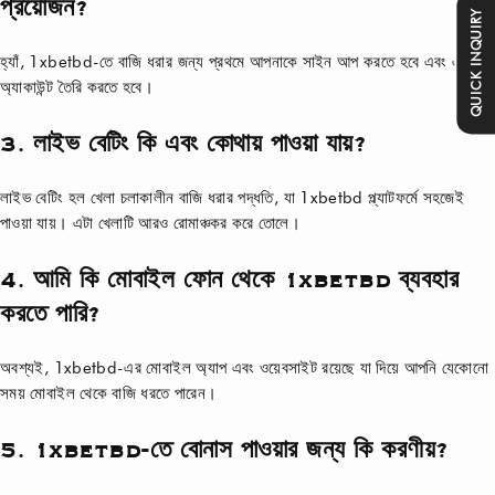
প্রয়োজন?
QUICK INQUIRY
হ্যাঁ, 1xbetbd-তে বাজি ধরার জন্য প্রথমে আপনাকে সাইন আপ করতে হবে এবং একটি
অ্যাকাউন্ট তৈরি করতে হবে।
3. লাইভ বেটিং কি এবং কোথায় পাওয়া যায়?
লাইভ বেটিং হল খেলা চলাকালীন বাজি ধরার পদ্ধতি, যা 1xbetbd প্ল্যাটফর্মে সহজেই
পাওয়া যায়। এটা খেলাটি আরও রোমাঞ্চকর করে তোলে।
4. আমি কি মোবাইল ফোন থেকে 1xbetbd ব্যবহার
করতে পারি?
অবশ্যই, 1xbetbd-এর মোবাইল অ্যাপ এবং ওয়েবসাইট রয়েছে যা দিয়ে আপনি যেকোনো
সময় মোবাইল থেকে বাজি ধরতে পারেন।
5. 1xbetbd-তে বোনাস পাওয়ার জন্য কি করণীয়?