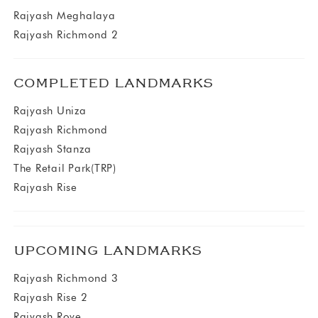
Rajyash Meghalaya
Rajyash Richmond 2
COMPLETED LANDMARKS
Rajyash Uniza
Rajyash Richmond
Rajyash Stanza
The Retail Park(TRP)
Rajyash Rise
UPCOMING LANDMARKS
Rajyash Richmond 3
Rajyash Rise 2
Rajyash Rove