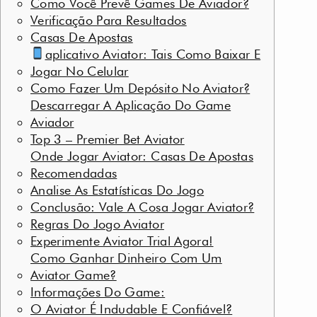
Como Você Prevê Games De Aviador?
Verificação Para Resultados
Casas De Apostas
aplicativo Aviator: Tais Como Baixar E
Jogar No Celular
Como Fazer Um Depósito No Aviator?
Descarregar A Aplicação Do Game
Aviador
Top 3 – Premier Bet Aviator
Onde Jogar Aviator: Casas De Apostas
Recomendadas
Analise As Estatísticas Do Jogo
Conclusão: Vale A Cosa Jogar Aviator?
Regras Do Jogo Aviator
Experimente Aviator Trial Agora!
Como Ganhar Dinheiro Com Um
Aviator Game?
Informações Do Game:
O Aviator É Indudable E Confiável?