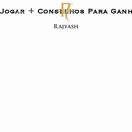
e Jogar + Conselhos Para Gan
ROYCE
ONE