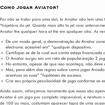
Como Jogar Aviator?
Por não se tratar para uma slot, to Aviator não tem um
“trajetória do jet. Quanto mais alto to jet voar anterior
Aviator the qualquer hora at the em qualquer sitio. As 
De um modo geral, a demonstração do Aviator const
electronic acessível em” “qualquer dispositivo.
Certifique-se de la cual sua conta esteja financiad
O Aviator surgiu em um rato de popularização 2 jog
No entanto, apesar de que isso aconteça, não deve 
Mas, para além das regras sobre como jogar Aviador, 
acentuar as suas” “hipóteses de sucesso.
Crie seu próprio peculiaridad de jogo conforme as e
Ainda assim, reforçamos novamente que essas são apenas
Aviator é um jogo por completo imprevisível, e nenhum r
de 100 ou mais, costumam aparecer tapia de uma ocasião