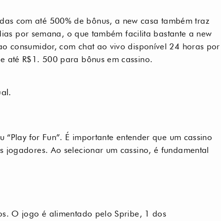
indas com até 500% de bônus, a new casa também traz
7 dias por semana, o que também facilita bastante a new
 ao consumidor, com chat ao vivo disponível 24 horas por
de até R$1. 500 para bônus em cassino.
al.
ou “Play for Fun”. É importante entender que um cassino
os jogadores. Ao selecionar um cassino, é fundamental
os. O jogo é alimentado pelo Spribe, 1 dos