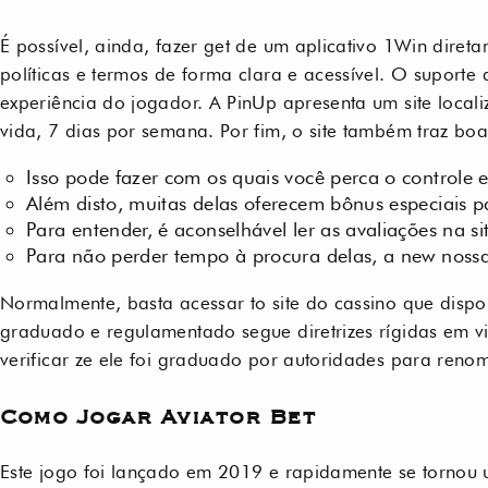
É possível, ainda, fazer get de um aplicativo 1Win di
políticas e termos de forma clara e acessível. O suporte
experiência do jogador. A PinUp apresenta um site local
vida, 7 dias por semana. Por fim, o site também traz bo
Isso pode fazer com os quais você perca o controle 
Além disto, muitas delas oferecem bônus especiais pa
Para entender, é aconselhável ler as avaliações na si
Para não perder tempo à procura delas, a new nossa
Normalmente, basta acessar to site do cassino que dispon
graduado e regulamentado segue diretrizes rígidas em vi
verificar ze ele foi graduado por autoridades para reno
Como Jogar Aviator Bet
Este jogo foi lançado em 2019 e rapidamente se tornou u