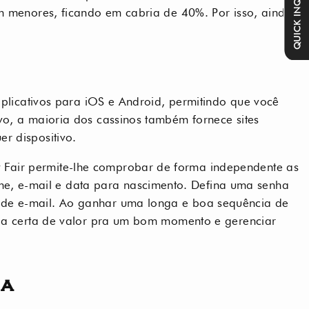
QUICK INQUIRY
bem menores, ficando em cabria de 40%. Por isso, ainda os
 aplicativos para iOS e Android, permitindo que você
ivo, a maioria dos cassinos também fornece sites
r dispositivo.
y Fair permite-lhe comprobar de forma independente as
me, e-mail e data para nascimento. Defina uma senha
o de e-mail. Ao ganhar uma longa e boa sequência de
edida certa de valor pra um bom momento e gerenciar
ma