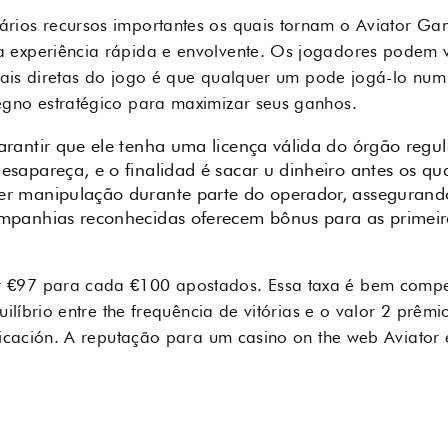
ios recursos importantes os quais tornam o Aviator Game
experiência rápida e envolvente. Os jogadores podem ve
 mais diretas do jogo é que qualquer um pode jogá-lo num
egno estratégico para maximizar seus ganhos.
arantir que ele tenha uma licença válida do órgão regul
esapareça, e o finalidad é sacar u dinheiro antes os qua
uer manipulação durante parte do operador, assegurand
companhias reconhecidas oferecem bônus para as primeir
€97 para cada €100 apostados. Essa taxa é bem competi
ilíbrio entre the frequência de vitórias e o valor 2 prêm
ficación. A reputação para um casino on the web Aviator