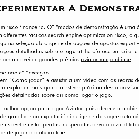
xperimentar A Demonstra
 sem risco financeiro. O” “modos de demonstração é uma
 diferentes tácticas search engine optimization risco, o q
alguma seleção abrangente de opções de apostas esport
ções detalhadas sobre o jogo at the oferece um criterio
ossam aproveitar grandes prêmios
aviator moçambique
.
ame não é” “exceção.
 em “Como jogar” e assistir a um vídeo com as regras do
ara explanar mais quando estiver próximo dessa previsã
es detalhadas sobre asi como jogar o jogo.
 a melhor opção para jogar Aviator, pois oferece o ambi
de gradilla e no explotación inteligente do saque autom
 estável e evitar perdas inesperadas devido à volatilid
e de jogar a dinheiro true.