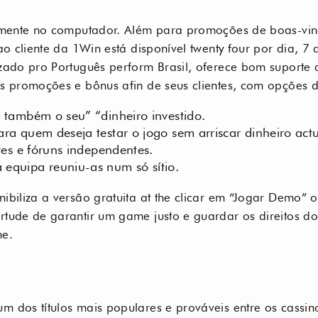
retamente no computador. Além para promoções de boas-v
 ao cliente da 1Win está disponível twenty four por dia, 
izado pro Português perform Brasil, oferece bom suporte
as promoções e bônus afin de seus clientes, com opções 
e também o seu” “dinheiro investido.
ra quem deseja testar o jogo sem arriscar dinheiro actu
tes e fóruns independentes.
 equipa reuniu-as num só sítio.
ibiliza a versão gratuita at the clicar em “Jogar Demo” 
rtude de garantir um game justo e guardar os direitos d
me.
m dos títulos mais populares e prováveis entre os cassin