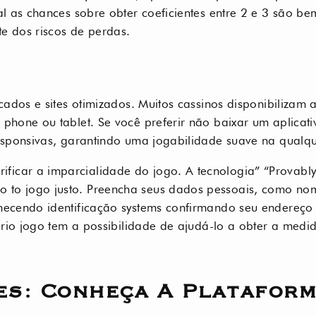
ual as chances sobre obter coeficientes entre 2 e 3 são 
te dos riscos de perdas.
icados e sites otimizados. Muitos cassinos disponibilizam
 phone ou tablet. Se você preferir não baixar um aplicat
responsivas, garantindo uma jogabilidade suave na qualque
ficar a imparcialidade do jogo. A tecnologia” “Provabl
o to jogo justo. Preencha seus dados pessoais, como no
ornecendo identificação systems confirmando seu endereç
próprio jogo tem a possibilidade de ajudá-lo a obter a m
tes: Conheça A Platafor