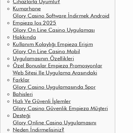
Cihazlarla Uyumlu?
Kumarhane
Glory Casino Software İndirmek Android
Empieza Ios 2025
Glory On Line Casino Uygulaması
Hakkında
Kullanım Kolaylığı Empieza Erişim
Glory On Line Casino Mobil
Uygulamasının Özellikleri
Özel Bonuslar Empieza Promosyonlar
Web Sitesi Ile Uygulama Arasındaki
Farklar
Glory Casino Uygulamasında Spor
Bahisleri
Hızlı Ve Güvenli İşlemler
Glory Casino Güvenlik Empieza Müşteri
Desteği
Glory Online Casino Uygulamasını
Neden İndirmelisiniz?