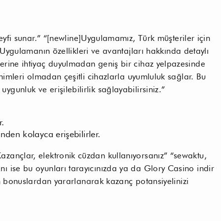
fi sunar.” “[newline]Uygulamamız, Türk müşteriler için
ygulamanın özellikleri ve avantajları hakkında detaylı
mlerine ihtiyaç duyulmadan geniş bir cihaz yelpazesinde
sinimleri olmadan çeşitli cihazlarla uyumluluk sağlar. Bu
gunluk ve erişilebilirlik sağlayabilirsiniz.”
.
den kolayca erişebilirler.
Kazançlar, elektronik cüzdan kullanıyorsanız” “sewaktu,
anı ise bu oyunları tarayıcınızda ya da Glory Casino indir
 bonuslardan yararlanarak kazanç potansiyelinizi