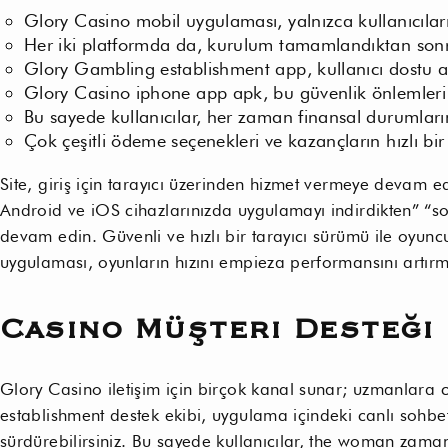
Glory Casino mobil uygulaması, yalnızca kullanıcılar
Her iki platformda da, kurulum tamamlandıktan sonra 
Glory Gambling establishment app, kullanıcı dostu ar
Glory Casino iphone app apk, bu güvenlik önlemleri s
Bu sayede kullanıcılar, her zaman finansal durumlarını
Çok çeşitli ödeme seçenekleri ve kazançların hızlı bir
Site, giriş için tarayıcı üzerinden hizmet vermeye devam 
Android ve iOS cihazlarınızda uygulamayı indirdikten” “so
devam edin. Güvenli ve hızlı bir tarayıcı sürümü ile oyun
uygulaması, oyunların hızını empieza performansını artırma
Casino Müşteri Desteği
Glory Casino iletişim için birçok kanal sunar; uzmanlara 
establishment destek ekibi, uygulama içindeki canlı sohbet v
sürdürebilirsiniz. Bu sayede kullanıcılar, the woman zaman