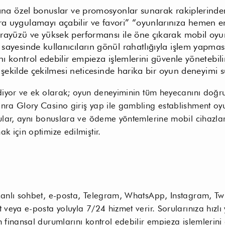
ına özel bonuslar ve promosyonlar sunarak rakiplerinden 
uygulamayı açabilir ve favori” “oyunlarınıza hemen eriş
ayüzü ve yüksek performansı ile öne çıkarak mobil oyun 
ayesinde kullanıcıların gönül rahatlığıyla işlem yapması
 kontrol edebilir empieza işlemlerini güvenle yönetebilir
 şekilde çekilmesi neticesinde harika bir oyun deneyimi s
ediyor ve ek olarak; oyun deneyiminin tüm heyecanını doğr
nra Glory Casino giriş yap ile gambling establishment oyu
cular, aynı bonuslara ve ödeme yöntemlerine mobil cihazlar
k için optimize edilmiştir.
canlı sohbet, e-posta, Telegram, WhatsApp, Instagram, Twit
eya e-posta yoluyla 7/24 hizmet verir. Sorularınıza hızlı ya
 finansal durumlarını kontrol edebilir empieza işlemlerini 