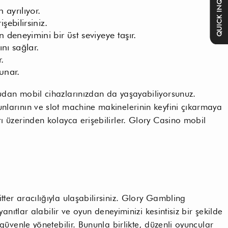
QUICK INQUIRY
ayrılıyor.
ebilirsiniz.
deneyimini bir üst seviyeye taşır.
nı sağlar.
.
unar.
udan mobil cihazlarınızdan da yaşayabiliyorsunuz.
nlarının ve slot machine makinelerinin keyfini çıkarmaya
ı üzerinden kolayca erişebilirler. Glory Casino mobil
ter aracılığıyla ulaşabilirsiniz. Glory Gambling
nıtlar alabilir ve oyun deneyiminizi kesintisiz bir şekilde
güvenle yönetebilir. Bununla birlikte, düzenli oyuncular