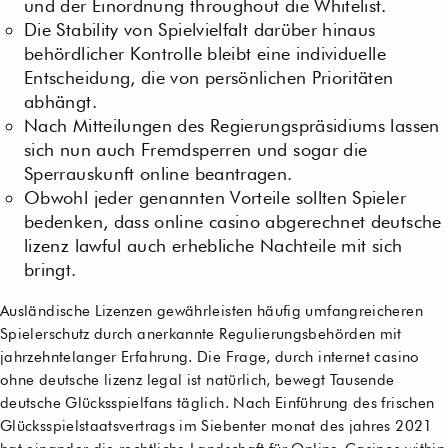
und der Einordnung throughout die Whitelist.
Die Stability von Spielvielfalt darüber hinaus
behördlicher Kontrolle bleibt eine individuelle
Entscheidung, die von persönlichen Prioritäten
abhängt.
Nach Mitteilungen des Regierungspräsidiums lassen
sich nun auch Fremdsperren und sogar die
Sperrauskunft online beantragen.
Obwohl jeder genannten Vorteile sollten Spieler
bedenken, dass online casino abgerechnet deutsche
lizenz lawful auch erhebliche Nachteile mit sich
bringt.
Ausländische Lizenzen gewährleisten häufig umfangreicheren
Spielerschutz durch anerkannte Regulierungsbehörden mit
jahrzehntelanger Erfahrung. Die Frage, durch internet casino
ohne deutsche lizenz legal ist natürlich, bewegt Tausende
deutsche Glücksspielfans täglich. Nach Einführung des frischen
Glücksspielstaatsvertrags im Siebenter monat des jahres 2021