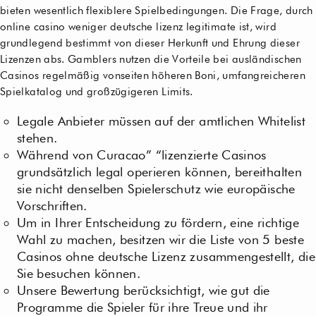
bieten wesentlich flexiblere Spielbedingungen. Die Frage, durch
online casino weniger deutsche lizenz legitimate ist, wird
grundlegend bestimmt von dieser Herkunft und Ehrung dieser
Lizenzen abs. Gamblers nutzen die Vorteile bei ausländischen
Casinos regelmäßig vonseiten höheren Boni, umfangreicheren
Spielkatalog und großzügigeren Limits.
Legale Anbieter müssen auf der amtlichen Whitelist
stehen.
Während von Curacao” “lizenzierte Casinos
grundsätzlich legal operieren können, bereithalten
sie nicht denselben Spielerschutz wie europäische
Vorschriften.
Um in Ihrer Entscheidung zu fördern, eine richtige
Wahl zu machen, besitzen wir die Liste von 5 beste
Casinos ohne deutsche Lizenz zusammengestellt, die
Sie besuchen können.
Unsere Bewertung berücksichtigt, wie gut die
Programme die Spieler für ihre Treue und ihr