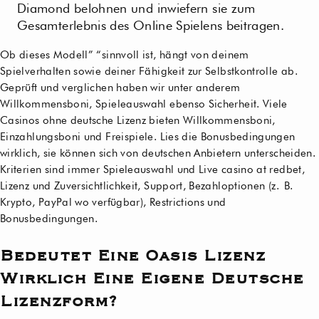
Diamond belohnen und inwiefern sie zum
Gesamterlebnis des Online Spielens beitragen.
Ob dieses Modell” “sinnvoll ist, hängt von deinem
Spielverhalten sowie deiner Fähigkeit zur Selbstkontrolle ab.
Geprüft und verglichen haben wir unter anderem
Willkommensboni, Spieleauswahl ebenso Sicherheit. Viele
Casinos ohne deutsche Lizenz bieten Willkommensboni,
Einzahlungsboni und Freispiele. Lies die Bonusbedingungen
wirklich, sie können sich von deutschen Anbietern unterscheiden.
Kriterien sind immer Spieleauswahl und Live casino at redbet,
Lizenz und Zuversichtlichkeit, Support, Bezahloptionen (z. B.
Krypto, PayPal wo verfügbar), Restrictions und
Bonusbedingungen.
Bedeutet Eine Oasis Lizenz
Wirklich Eine Eigene Deutsche
Lizenzform?