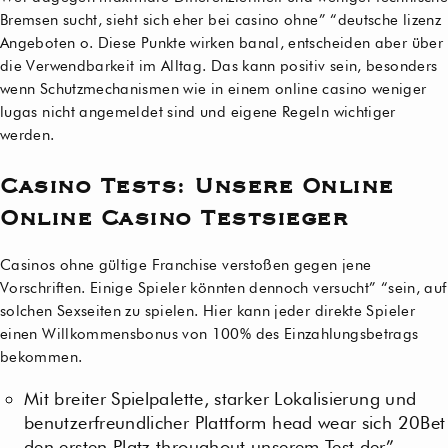
Bremsen sucht, sieht sich eher bei casino ohne” “deutsche lizenz
Angeboten o. Diese Punkte wirken banal, entscheiden aber über
die Verwendbarkeit im Alltag. Das kann positiv sein, besonders
wenn Schutzmechanismen wie in einem online casino weniger
lugas nicht angemeldet sind und eigene Regeln wichtiger
werden.
Casino Tests: Unsere Online
Online Casino Testsieger
Casinos ohne gültige Franchise verstoßen gegen jene
Vorschriften. Einige Spieler könnten dennoch versucht” “sein, auf
solchen Sexseiten zu spielen. Hier kann jeder direkte Spieler
einen Willkommensbonus von 100% des Einzahlungsbetrags
bekommen.
Mit breiter Spielpalette, starker Lokalisierung und
benutzerfreundlicher Plattform head wear sich 20Bet
den ersten Platz throughout unserem Test der”