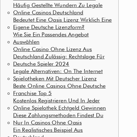
Häufig Gestellte Wundern Zu Legale
Online Casinos Deutschland
Bedeutet Eine Oasis Lizenz Wirklich Eine
Eigene Deutsche Lizenzform?
Wie Sie Ein Passendes Angebot
Auswählen
Online Casino Ohne Lizenz Aus
Deutschland Zulässig: Rechtslage Für
Deutsche Spieler 2024
Legale Alternativen: On The Internet
Spielotheken Mit Deutscher Lizenz
Beste Online Casinos Ohne Deutsche
Franchise Top 5
Kostenlos Registrieren Und In Jeder
Online Spielothek Echtgeld Gewinnen
Diese Zahlungsmethoden Findest Du
Nur In Casinos Ohne Oasis
Ein Realistisches Beispiel Aus