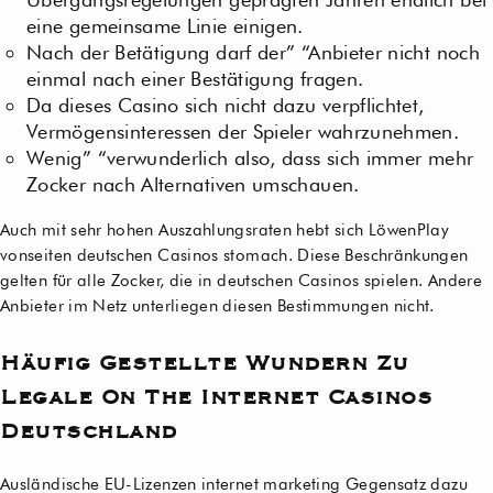
eine gemeinsame Linie einigen.
Nach der Betätigung darf der” “Anbieter nicht noch
einmal nach einer Bestätigung fragen.
Da dieses Casino sich nicht dazu verpflichtet,
Vermögensinteressen der Spieler wahrzunehmen.
Wenig” “verwunderlich also, dass sich immer mehr
Zocker nach Alternativen umschauen.
Auch mit sehr hohen Auszahlungsraten hebt sich LöwenPlay
vonseiten deutschen Casinos stomach. Diese Beschränkungen
gelten für alle Zocker, die in deutschen Casinos spielen. Andere
Anbieter im Netz unterliegen diesen Bestimmungen nicht.
Häufig Gestellte Wundern Zu
Legale On The Internet Casinos
Deutschland
Ausländische EU-Lizenzen internet marketing Gegensatz dazu