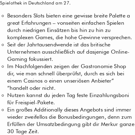
Spielothek in Deutschland am 27.
Besonders Slots bieten eine gewisse breite Palette a
great Erfahrungen – vonseiten einfachen Spielen
durch niedrigen Einsätzen bis hin zu hin zu
komplexen Games, die hohe Gewinne versprechen.
Seit der Jahrtausendwende ist das britische
Unternehmen ausschließlich auf dasjenige Online-
Gaming fokussiert.
Im Nachfolgenden zeigen der Gastronomie Shop
dir, wie man schnell überprüfst, durch es sich bei
einem Casinos o einen unseriösen Anbieter”
“handelt oder nicht.
Nutzen kannst du jeden Tag feste Einzahlungsboni
für Freispiel-Pakete.
Ein großes Additionally dieses Angebots sind immer
wieder zweifellos die Bonusbedingungen, denn zum
Erfüllen der Umsatzbedingung gibt dir Merkur ganze
30 Tage Zeit.