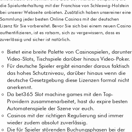
die Spielunterhaltung mit der Franchise von Schleswig-Holstein
bei unserer Webseite anbieten. Zusätzlich haben unsereiner eine
Sammlung jeder besten Online Casinos mit der deutschen
Lizenz für Sie vorbereitet. Bevor Sie sich bei einem neuen Casino
authentifizieren, ist es ratsam, sich zu vergewissern, dass es
zuverlässig und sicher ist natürlich.
Bietet eine breite Palette von Casinospielen, darunter
Video-Slots, Tischspiele darüber hinaus Video-Poker.
Für deutsche Spieler ergibt einander daraus faktisch
das hohes Schutzniveau, darüber hinaus wenn die
deutsche Gesetzgebung diese Lizenzen formal nicht
anerkennt.
Da bet365 Slot machine games mit den Top-
Providern zusammenarbeitet, hast du expire besten
Automatenspiele der Szene vor euch.
Casinos mit der richtigen Regulierung sind immer
wieder zudem absolut zuverlässig.
Die für Spieler störenden Buchungsphasen bei der