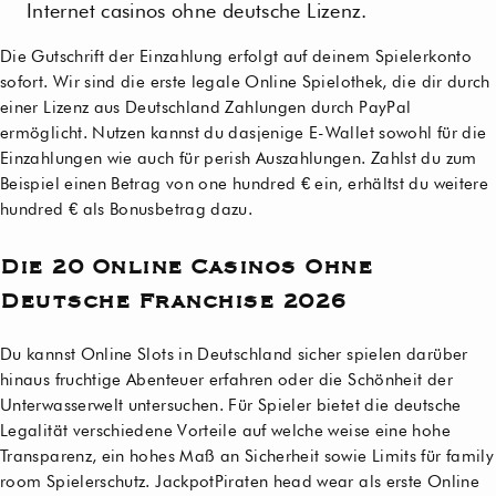
Internet casinos ohne deutsche Lizenz.
Die Gutschrift der Einzahlung erfolgt auf deinem Spielerkonto
sofort. Wir sind die erste legale Online Spielothek, die dir durch
einer Lizenz aus Deutschland Zahlungen durch PayPal
ermöglicht. Nutzen kannst du dasjenige E-Wallet sowohl für die
Einzahlungen wie auch für perish Auszahlungen. Zahlst du zum
Beispiel einen Betrag von one hundred € ein, erhältst du weitere
hundred € als Bonusbetrag dazu.
Die 20 Online Casinos Ohne
Deutsche Franchise 2026
Du kannst Online Slots in Deutschland sicher spielen darüber
hinaus fruchtige Abenteuer erfahren oder die Schönheit der
Unterwasserwelt untersuchen. Für Spieler bietet die deutsche
Legalität verschiedene Vorteile auf welche weise eine hohe
Transparenz, ein hohes Maß an Sicherheit sowie Limits für family
room Spielerschutz. JackpotPiraten head wear als erste Online