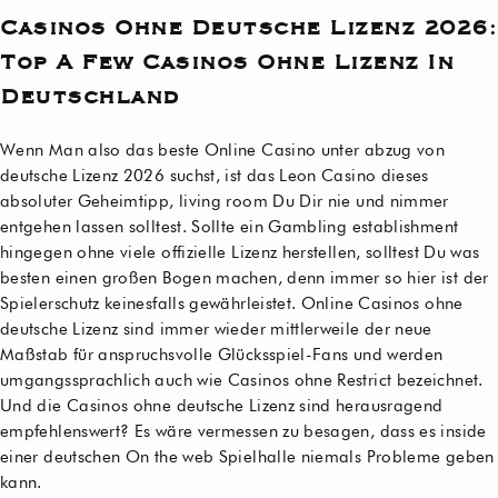
Casinos Ohne Deutsche Lizenz 2026:
Top A Few Casinos Ohne Lizenz In
Deutschland
Wenn Man also das beste Online Casino unter abzug von
deutsche Lizenz 2026 suchst, ist das Leon Casino dieses
absoluter Geheimtipp, living room Du Dir nie und nimmer
entgehen lassen solltest. Sollte ein Gambling establishment
hingegen ohne viele offizielle Lizenz herstellen, solltest Du was
besten einen großen Bogen machen, denn immer so hier ist der
Spielerschutz keinesfalls gewährleistet. Online Casinos ohne
deutsche Lizenz sind immer wieder mittlerweile der neue
Maßstab für anspruchsvolle Glücksspiel-Fans und werden
umgangssprachlich auch wie Casinos ohne Restrict bezeichnet.
Und die Casinos ohne deutsche Lizenz sind herausragend
empfehlenswert? Es wäre vermessen zu besagen, dass es inside
einer deutschen On the web Spielhalle niemals Probleme geben
kann.