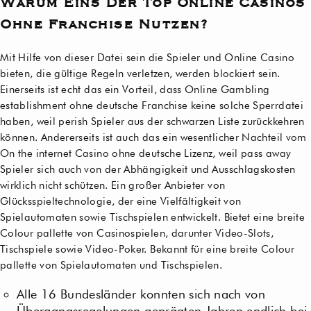
Warum Eins Der Top Online Casinos
Ohne Franchise Nutzen?
Mit Hilfe von dieser Datei sein die Spieler und Online Casino
bieten, die gültige Regeln verletzen, werden blockiert sein.
Einerseits ist echt das ein Vorteil, dass Online Gambling
establishment ohne deutsche Franchise keine solche Sperrdatei
haben, weil perish Spieler aus der schwarzen Liste zurückkehren
können. Andererseits ist auch das ein wesentlicher Nachteil vom
On the internet Casino ohne deutsche Lizenz, weil pass away
Spieler sich auch von der Abhängigkeit und Ausschlagskosten
wirklich nicht schützen. Ein großer Anbieter von
Glücksspieltechnologie, der eine Vielfältigkeit von
Spielautomaten sowie Tischspielen entwickelt. Bietet eine breite
Colour pallette von Casinospielen, darunter Video-Slots,
Tischspiele sowie Video-Poker. Bekannt für eine breite Colour
pallette von Spielautomaten und Tischspielen.
Alle 16 Bundesländer konnten sich nach von
Übergangsregelungen geprägten Jahren endlich bei