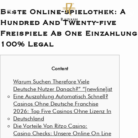
Beste Online-spielothek: A
Hundred And Twenty-five
Freispiele Ab One Einzahlung
100% Legal
Content
Warum Suchen Therefore Viele
Deutsche Nutzer Danach?” “[newline]ist
Eine Auszahlung Automatisch Schnell?
Casinos Ohne Deutsche Franchise
2026: Top Five Casinos Ohne Lizenz In
Deutschland
Die Vorteile Von Ritzo Casino:
Casino Checks: Unsere Online On Line