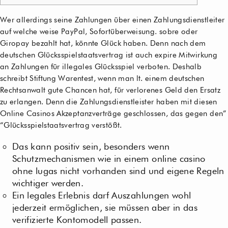
Wer allerdings seine Zahlungen über einen Zahlungsdienstleiter
auf welche weise PayPal, Sofortüberweisung. sobre oder
Giropay bezahlt hat, könnte Glück haben. Denn nach dem
deutschen Glücks­spiel­staats­vertrag ist auch expire Mitwirkung
an Zahlungen für illegales Glücks­spiel verboten. Deshalb
schreibt Stiftung Warentest, wenn man lt. einem deutschen
Rechtsanwalt gute Chancen hat, für verlorenes Geld den Ersatz
zu erlangen. Denn die Zahlungsdienstleister haben mit diesen
Online Casinos Akzeptanzverträge geschlossen, das gegen den”
“Glücksspielstaatsvertrag verstößt.
Das kann positiv sein, besonders wenn
Schutzmechanismen wie in einem online casino
ohne lugas nicht vorhanden sind und eigene Regeln
wichtiger werden.
Ein legales Erlebnis darf Auszahlungen wohl
jederzeit ermöglichen, sie müssen aber in das
verifizierte Kontomodell passen.