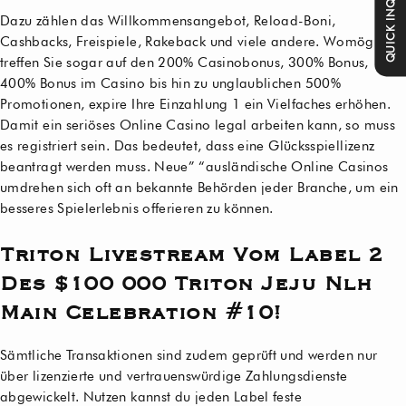
QUICK INQUIRY
Dazu zählen das Willkommensangebot, Reload-Boni,
Cashbacks, Freispiele, Rakeback und viele andere. Womöglich
treffen Sie sogar auf den 200% Casinobonus, 300% Bonus,
400% Bonus im Casino bis hin zu unglaublichen 500%
Promotionen, expire Ihre Einzahlung 1 ein Vielfaches erhöhen.
Damit ein seriöses Online Casino legal arbeiten kann, so muss
es registriert sein. Das bedeutet, dass eine Glücksspiellizenz
beantragt werden muss. Neue” “ausländische Online Casinos
umdrehen sich oft an bekannte Behörden jeder Branche, um ein
besseres Spielerlebnis offerieren zu können.
Triton Livestream Vom Label 2
Des $100 000 Triton Jeju Nlh
Main Celebration #10!
Sämtliche Transaktionen sind zudem geprüft und werden nur
über lizenzierte und vertrauenswürdige Zahlungsdienste
abgewickelt. Nutzen kannst du jeden Label feste