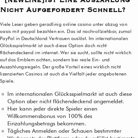
Nicht Aufgefordert Schnell?
Viele Leser geben geradlinig online casino unter abzug von
oasis mit paypal bezahlen ein. Das ist nachvollziehbar, zumal
PayPal in Deutschland Vertrauen auslöst. Im internationalen
Glücksspielmarkt ist auch diese Option doch nicht
flächendeckend im internet. Wer sie sucht, sollte nicht wirklich
auf das Emblem achten, sondern bei reale Ein- und
Auszahlungsregeln. Der große Vorteil eines wirklich nicht
lizenzierten Casinos ist auch die Vielfalt jeder angebotenen
Spiele.
Im internationalen Glücksspielmarkt ist auch diese
Option aber nicht flächendeckend angemeldet.
Hier kann jeder direkte Spieler einen
Willkommensbonus von 100% des
Einzahlungsbetrags bekommen.
Tägliches Anmelden oder Schauen bestimmter