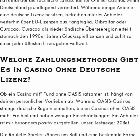
hat einander die rechtliche Landschaft für Online-Casinos within
Deutschland grundlegend verändert. Während einige Anbieter
eine deutsche Lizenz besitzen, betreiben allerlei Anbieter
weiterhin über EU-Lizenzen aus Fanghiglia, Gibraltar oder
Curacao. Curacao als niederländische Überseeregion erteilt
stomach den 1990er Jahren Glücksspiellizenzen und zählt zu
einer jeder ältesten Lizenzgeber weltweit.
Welche Zahlungsmethoden Gibt
Es In Casino Ohne Deutsche
Lizenz?
Ob ein Casino mit” “und ohne OASIS ratsamer ist, hängt von
deinen persönlichen Vorlieben ab. Während OASIS-Casinos
strenge deutsche Regeln einhalten, bieten Casinos ohne OASIS
mehr Freiheit und haben weniger Einschränkungen. Ein Anbieter
ist mir besonders positiv aufgefallen, unser Testsieger 20Bet.
Die Roulette Spieler können um Ball und eine bestimmte Farbe